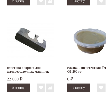
пластина опорная для
смазка консистентная T
фальцеосадочных машинок
G1 200 гр.
TruTool F 300 и F 301
22 000
0
₽
₽