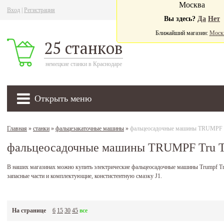
Москва
Вход
|
Регистрация
Ва
Вы здесь?
Да
Нет
Ближайший магазин:
Моск
25 станков
немецкие станки в Краснодаре
Открыть меню
Главная
»
станки
»
фальцезакаточные машины
»
фальцеосадочные машины TRUMPF T
фальцеосадочные машины TRUMPF Tru T
В наших магазинах можно купить электрические фальцеосадочные машины Trumpf Tru T
запасные части и комплектующие, констистентную смазку J1.
На странице
6
15
30
45
все