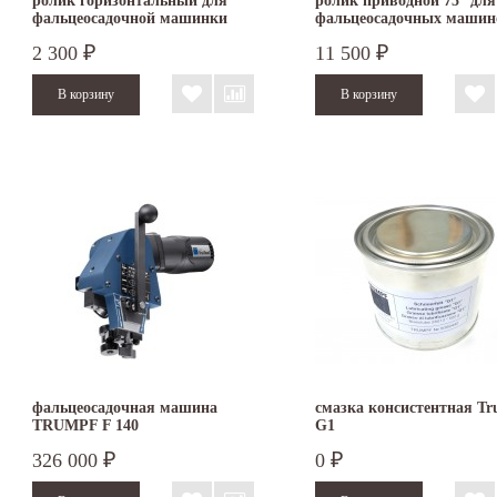
ролик горизонтальный для
ролик приводной 75° для
фальцеосадочной машинки
фальцеосадочных машин
TruTool F 300/301
TruTool F 300 и F 301
2 300
11 500
₽
₽
фальцеосадочная машина
смазка консистентная T
TRUMPF F 140
G1
326 000
0
₽
₽