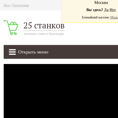
Москва
Вход
|
Регистрация
Ва
Вы здесь?
Да
Нет
Ближайший магазин:
Моск
25 станков
немецкие станки в Краснодаре
Открыть меню