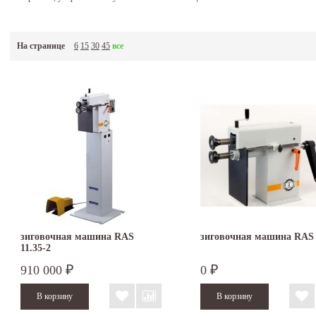
На странице
6
15
30
45
все
зиговочная машина RAS
зиговочная машина RAS 
11.35-2
910 000
0
₽
₽