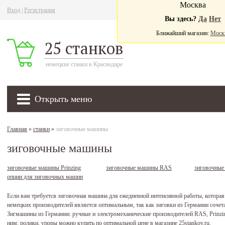
Москва
Вход
|
Регистрация
Ва
Вы здесь?
Да
Нет
Ближайший магазин:
Моск
25 станков
немецкие станки в Краснодаре
Открыть меню
Главная
»
станки
»
зиговочные машины
зиговочные машины
зиговочные машины Prinzing
зиговочные машины RAS
зиговочные
опции для зиговочных машин
Если вам требуется зиговочная машина для ежедневной интенсивной работы, которая 
немецких производителей является оптимальным, так как зиговки из Германии сочетаю
Зигмашины из Германии: ручные и электромеханические производителей RAS, Prinzing
ним: ролики, упоры можно купить по оптимальной цене в магазине 25stankov.ru.