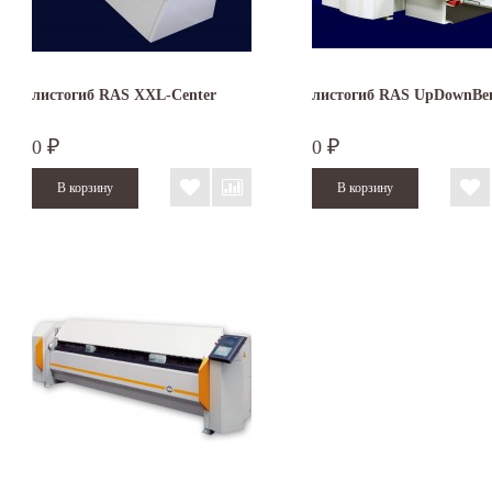
листогиб RAS XXL-Center
листогиб RAS UpDownBe
0
0
₽
₽