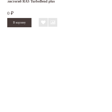
листогиб RAS TurboBend plus
0
₽