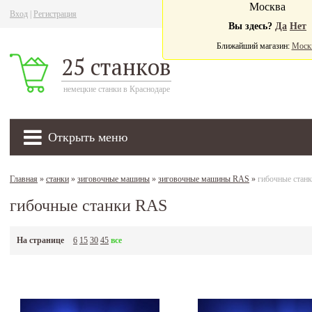
Москва
Вход
|
Регистрация
Ва
Вы здесь?
Да
Нет
Ближайший магазин:
Моск
25 станков
немецкие станки в Краснодаре
Открыть меню
Главная
»
станки
»
зиговочные машины
»
зиговочные машины RAS
»
гибочные стан
гибочные станки RAS
На странице
6
15
30
45
все