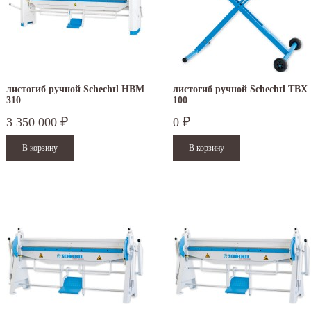
листогиб ручной Schechtl HBM
листогиб ручной Schechtl TBX
310
100
3 350 000
0
₽
₽