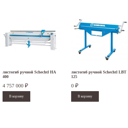
листогиб ручной Schechtl HA
листогиб ручной Schechtl LBT
400
125
4 757 000
0
₽
₽