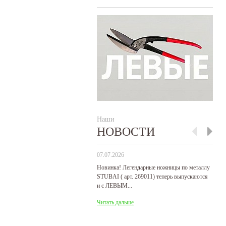
Наши
НОВОСТИ
07.07.2026
29
Новинка! Легендарные ножницы по металлу
Р
STUBAI ( арт. 269011) теперь выпускаются
пр
и с ЛЕВЫМ...
де
Читать дальше
Ч