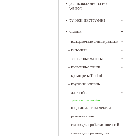
роликовые листогибы
WUKO
ручной инструмент
станки
–
вальцовочные станки (вальцы)
–
гильотины
–
зиговочные машины
–
кровельные станки
–
кромкорезы TruTool
–
круговые ножницы
–
листогибы
ручные листогибы
–
продольная резка металла
–
разматыватели
–
станки для пробивки отверстий
–
станки для производства