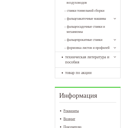
воздуховодов
–
станки тоннельной сборки
–
фальцезакаточные машины
–
фальцеосадочные станки и
механизмы
–
фальцепрокатные станки
–
формовка листов и профилей
техническая литература и
пособия
товар по акции
Информация
Реквизиты
Возврат
Покупателю