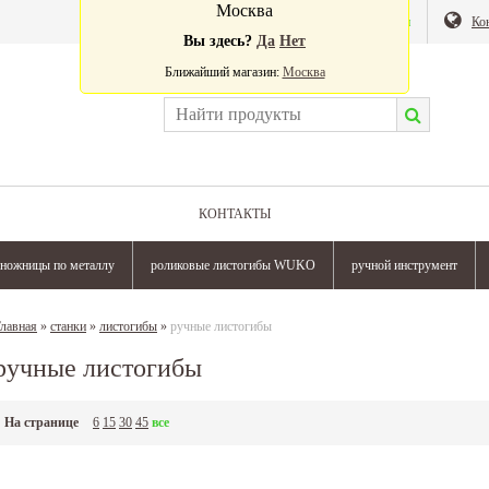
Москва
Валюта:
Магазин
Ко
Вы здесь?
Да
Нет
Ближайший магазин:
Москва
КОНТАКТЫ
ножницы по металлу
роликовые листогибы WUKO
ручной инструмент
лавная
»
станки
»
листогибы
»
ручные листогибы
ручные листогибы
На странице
6
15
30
45
все