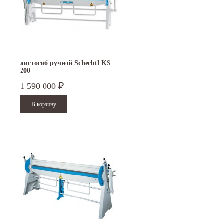
листогиб ручной Schechtl KS
200
1 590 000
₽