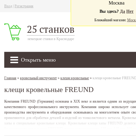
Москва
Вход
|
Регистрация
Ва
Вы здесь?
Да
Нет
Ближайший магазин:
Моск
25 станков
немецкие станки в Краснодаре
Открыть меню
Главная
»
кровельный инструмент
»
клещи кровельные
»
клещи кровельные FREUN
клещи кровельные FREUND
Компания FREUND (Германия) основана в ХIХ веке и является одним из ведущих
качественного профессионального инструмента. Компания широко использует са
производства инструмента и оборудования основываясь на многолетнем опыте с
применяются для обработки деталей и изделий из тонколистового металла. Крове
хапы и специальные кровельные клещи. Кровельные клещи хапы FREUND делятся п
Большие кровельные клещи FREUND имеют ширину захвата: 120 мм; 140 мм; 160 мм
и сегментов фальцевой кровли. Глубина захвата кровельных клещей FREUND варьируе