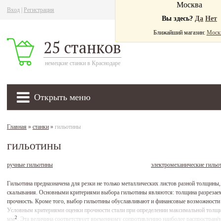
Москва
Вход
|
Регистрация
Ва
Вы здесь?
Да
Нет
Ближайший магазин:
Моск
25 станков
немецкие станки в Краснодаре
Открыть меню
Главная
»
станки
»
гильотины
гильотины
ручные гильотины
электромеханические гильо
Гильотина предназначена для резки не только металлических листов разной толщины,
скалывания. Основными критериями выбора гильотины являются: толщина разрезаемог
прочность. Кроме того, выбор гильотины обуславливают и финансовые возможности и
Условным критериями оценки прочности стали при определении максимальной толщин
2
мм
. Эта величина соответствует временному сопротивлению наиболее распространён