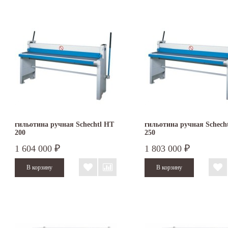
гильотина ручная Schechtl HT
гильотина ручная Schech
200
250
1 604 000
1 803 000
₽
₽