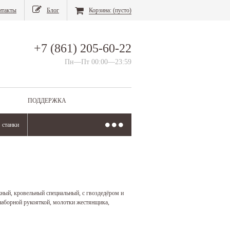
нтакты
Блог
Корзина:
(пусто)
+7 (861) 205-60-22
Пн—Пт 00:00—23:59
ПОДДЕРЖКА
станки
ный, кровельный специальный, с гвоздедёром и
наборной рукояткой, молотки жестянщика,