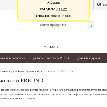
Москва
Валюта:
Магазин
Ко
Вы здесь?
Да
Нет
Ближайший магазин:
Москва
КОНТАКТЫ
ножницы по металлу
роликовые листогибы WUKO
ручной инструмент
лавная
»
ручной инструмент
»
молотки
»
молотки FREUND
молотки FREUND
 нашем магазине можно купить молотки Freund для фальцевой кровли: молоток монтаж
агнитом, молоток-ляпку, крестовой молоток, молотки для шифера и сланца, с кожаной 
олотки для чеканки и другие.