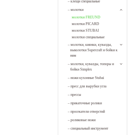
–
клещи специальные
–
молотки
молотки FREUND
молотки PICARD
молотки STUBAI
молотки специальные
–
молотки, киянки, кувалды,
выколотки Supercraft и бойки к
ним
–
молотки, кувалды, топоры и
бойки Simplex
–
ножи кухонные Stubai
–
пресс для вырубки угла
–
прессы
–
прикаточные ролики
–
просекатели отверстий
–
роликовые ножи
–
специальный инструмент