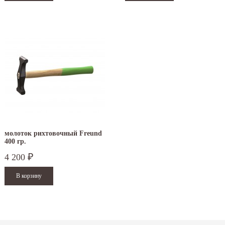
молоток рихтовочный Freund
400 гр.
4 200
₽