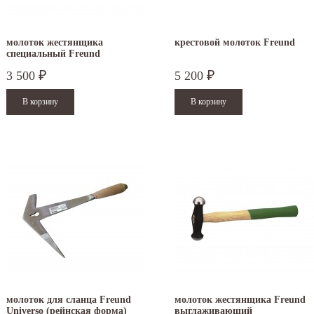
молоток жестянщика
крестовой молоток Freund
специальный Freund
3 500
5 200
₽
₽
молоток для сланца Freund
молоток жестянщика Freund
Universo (рейнская форма)
выглаживающий