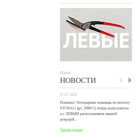
Наши
НОВОСТИ
07.07.2026
29
Новинка! Легендарные ножницы по металлу
Р
STUBAI ( арт. 269011) теперь выпускаются
пр
и с ЛЕВЫМ расположением нижней
де
режущей...
31
Читать дальше
Ч