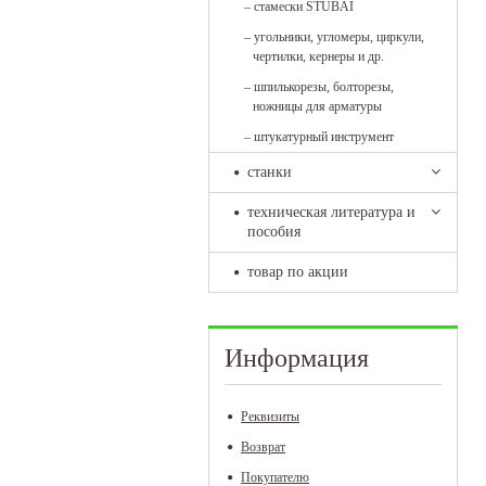
–
стамески STUBAI
–
угольники, угломеры, циркули,
чертилки, кернеры и др.
–
шпилькорезы, болторезы,
ножницы для арматуры
–
штукатурный инструмент
станки
техническая литература и
пособия
товар по акции
Информация
Реквизиты
Возврат
Покупателю