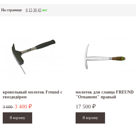
На странице
6
15
30
45
все
кровельный молоток Freund с
молоток для сланца FREUND
гвоздодёром
"Ornament" правый
3 400
17 500
₽
₽
3 600