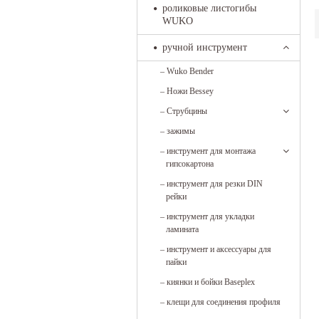
роликовые листогибы
WUKO
ручной инструмент
–
Wuko Bender
–
Ножи Bessey
–
Струбцины
–
зажимы
–
инструмент для монтажа
гипсокартона
–
инструмент для резки DIN
рейки
–
инструмент для укладки
ламината
–
инструмент и аксессуары для
пайки
–
киянки и бойки Baseplex
–
клещи для соединения профиля