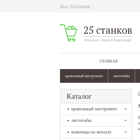
Вход
|
Регистрация
25 станков
немецкие станки в Краснодаре
ГЛАВНАЯ
кровельный инструмент
листогибы
Г
Каталог
кровельный инструмент
В
листогибы
м
м
ножницы по металлу