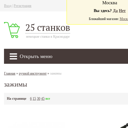
Москва
Вход
|
Регистрация
Ва
Вы здесь?
Да
Нет
Ближайший магазин:
Моск
25 станков
немецкие станки в Краснодаре
Открыть меню
Главная
»
ручной инструмент
»
зажимы
зажимы
На странице
6
15
30
45
все