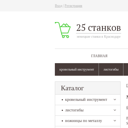
Вход
|
Регистрация
25 станков
немецкие станки в Краснодаре
ГЛАВНАЯ
кровельный инструмент
листогибы
Г
Каталог
кровельный инструмент
б
листогибы
В
ножницы по металлу
S