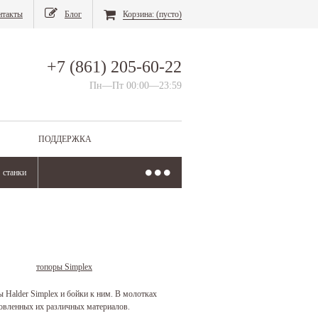
нтакты
Блог
Корзина:
(пусто)
+7 (861) 205-60-22
Пн—Пт 00:00—23:59
ПОДДЕРЖКА
станки
топоры Simplex
 Halder Simplex и бойки к ним. В молотках
товленных их различных материалов.