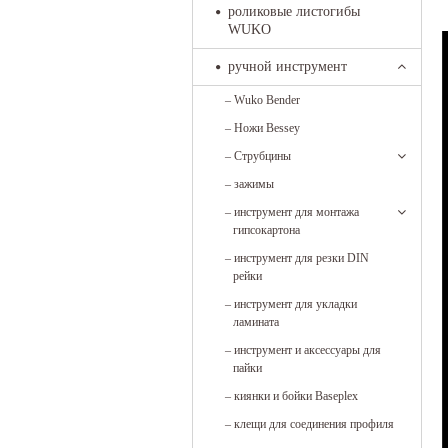
роликовые листогибы
WUKO
ручной инструмент
–
Wuko Bender
–
Ножи Bessey
–
Струбцины
–
зажимы
–
инструмент для монтажа
гипсокартона
–
инструмент для резки DIN
рейки
–
инструмент для укладки
ламината
–
инструмент и аксессуары для
пайки
–
киянки и бойки Baseplex
–
клещи для соединения профиля