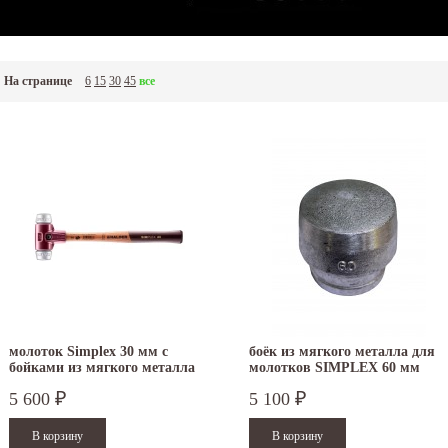
На странице
6
15
30
45
все
молоток Simplex 30 мм с
боёк из мягкого металла для
бойками из мягкого металла
молотков SIMPLEX 60 мм
3009.030
3209.060
5 600
5 100
₽
₽