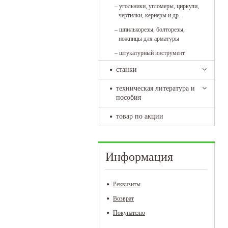
–
угольники, угломеры, циркули,
чертилки, кернеры и др.
–
шпилькорезы, болторезы,
ножницы для арматуры
–
штукатурный инструмент
станки
техническая литература и
пособия
товар по акции
Информация
Реквизиты
Возврат
Покупателю