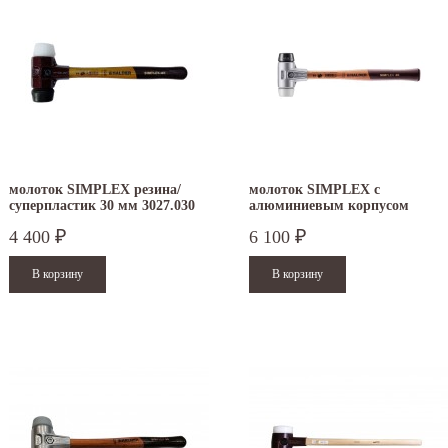
молоток SIMPLEX резина/
молоток SIMPLEX с
суперпластик 30 мм 3027.030
алюминиевым корпусом
резина/суперпластик 30 мм
4 400
6 100
₽
₽
3127.030