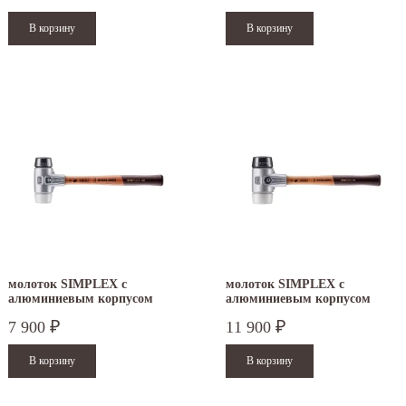
молоток SIMPLEX с
молоток SIMPLEX с
алюминиевым корпусом
алюминиевым корпусом
резина/суперпластик 40 мм
резина/суперпластик 60 мм
7 900
11 900
₽
₽
3127.040
3127.060