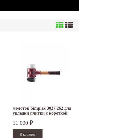
молоток Simplex 3027.262 для
укладки плитки с короткой
ручкой с бойками 60 мм
11 000
₽
резина StandUp/суперпластик