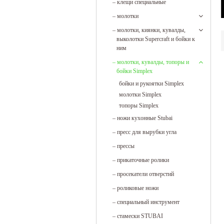
–
клещи специальные
–
молотки
–
молотки, киянки, кувалды,
выколотки Supercraft и бойки к
ним
–
молотки, кувалды, топоры и
бойки Simplex
бойки и рукоятки Simplex
молотки Simplex
топоры Simplex
–
ножи кухонные Stubai
–
пресс для вырубки угла
–
прессы
–
прикаточные ролики
–
просекатели отверстий
–
роликовые ножи
–
специальный инструмент
–
стамески STUBAI