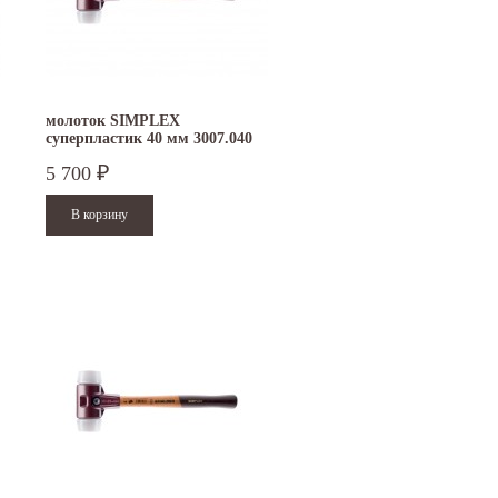
молоток SIMPLEX
суперпластик 40 мм 3007.040
5 700
₽
15.10.2024
29.12.2023
Приглашаем посетить наш стенд на 30-й
Режим работы офисов в Москве и
ая
Международной промышленной выставке
Петербурге. Москва. 29 декабря 20
"Металл-Экспо'2024", которая пройдет...
9 до 18 часов; с 30 декабря 2023 г.,
Читать дальше
Читать дальше