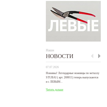
Наши
НОВОСТИ
07.07.2026
29
Новинка! Легендарные ножницы по металлу
Р
STUBAI ( арт. 269011) теперь выпускаются
пр
и с ЛЕВЫМ...
де
Читать дальше
Ч