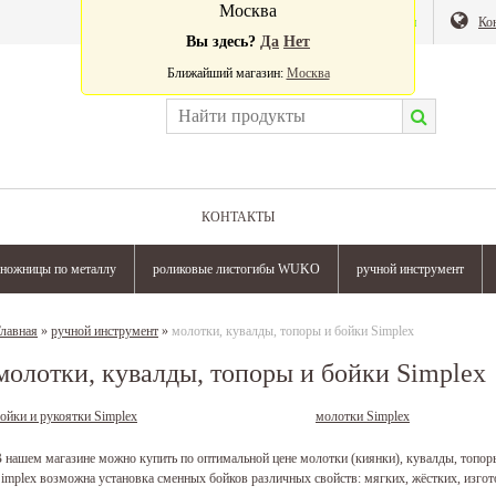
Москва
Валюта:
Магазин
Ко
Вы здесь?
Да
Нет
Ближайший магазин:
Москва
КОНТАКТЫ
ножницы по металлу
роликовые листогибы WUKO
ручной инструмент
лавная
»
ручной инструмент
»
молотки, кувалды, топоры и бойки Simplex
молотки, кувалды, топоры и бойки Simplex
ойки и рукоятки Simplex
молотки Simplex
 нашем магазине можно купить по оптимальной цене молотки (киянки), кувалды, топоры
implex возможна установка сменных бойков различных свойств: мягких, жёстких, изго