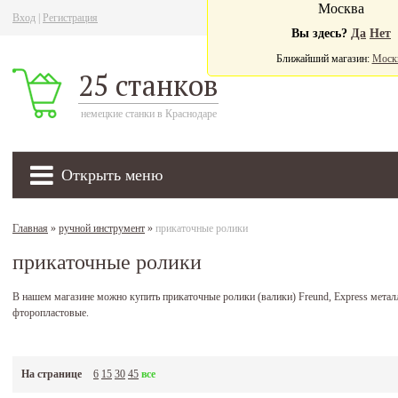
Москва
Вход
|
Регистрация
Ва
Вы здесь?
Да
Нет
Ближайший магазин:
Моск
25 станков
немецкие станки в Краснодаре
Открыть меню
Главная
»
ручной инструмент
»
прикаточные ролики
прикаточные ролики
В нашем магазине можно купить прикаточные ролики (валики) Freund, Express металл
фторопластовые.
На странице
6
15
30
45
все