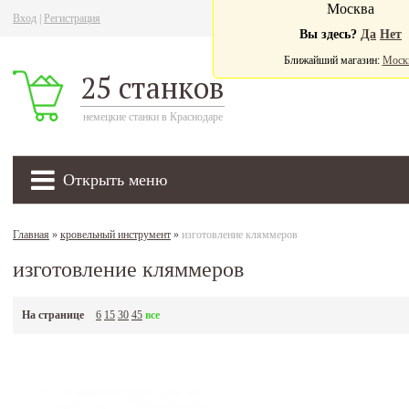
Москва
Вход
|
Регистрация
Ва
Вы здесь?
Да
Нет
Ближайший магазин:
Моск
25 станков
немецкие станки в Краснодаре
Открыть меню
Главная
»
кровельный инструмент
»
изготовление кляммеров
изготовление кляммеров
На странице
6
15
30
45
все