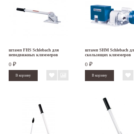
штамп FHS Schlebach для
штамп SHM Schlebach д
неподвижных кляммеров
скользящих кляммеров
0
0
₽
₽