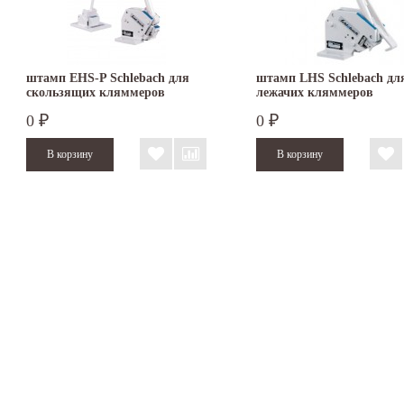
штамп EHS-P Schlebach для
штамп LHS Schlebach дл
скользящих кляммеров
лежачих кляммеров
0
0
₽
₽