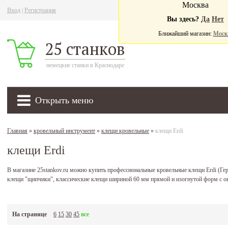
Москва
Вход
|
Регистрация
Ва
Вы здесь?
Да
Нет
Ближайший магазин:
Моск
25 станков
немецкие станки в Краснодаре
Открыть меню
Главная
»
кровельный инструмент
»
клещи кровельные
»
клещи Erdi
клещи Erdi
В магазине 25stankov.ru можно купить профессиональные кровельные клещи Erdi (Ге
клещи "щипчики", классические клещи шириной 60 мм прямой и изогнутой форм с
На странице
6
15
30
45
все