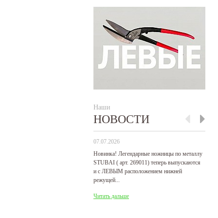
Наши
НОВОСТИ
07.07.2026
29
Новинка! Легендарные ножницы по металлу
Р
STUBAI ( арт. 269011) теперь выпускаются
пр
и с ЛЕВЫМ расположением нижней
де
режущей...
Ч
Читать дальше