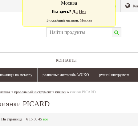
Москва
Валюта:
Магазин
Ко
Вы здесь?
Да
Нет
Ближайший магазин:
Москва
КОНТАКТЫ
ножницы по металлу
роликовые листогибы WUKO
ручной инструмент
лавная
»
кровельный инструмент
»
киянки
»
киянки PICARD
киянки PICARD
На странице
6
15
30
45
все