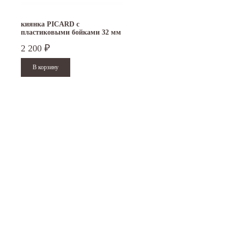
киянка PICARD с
пластиковыми бойками 32 мм
2522001-32
2 200
₽