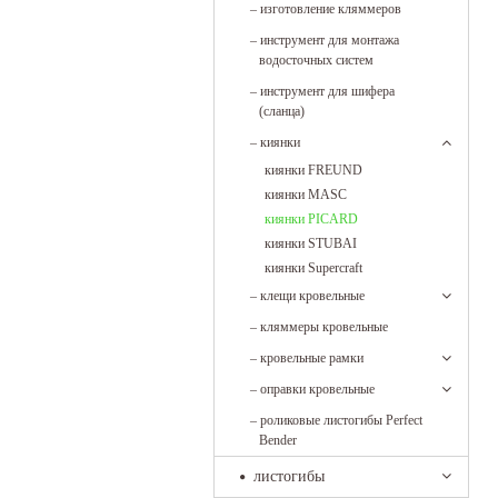
–
изготовление кляммеров
–
инструмент для монтажа
водосточных систем
–
инструмент для шифера
(сланца)
–
киянки
киянки FREUND
киянки MASC
киянки PICARD
киянки STUBAI
киянки Supercraft
–
клещи кровельные
–
кляммеры кровельные
–
кровельные рамки
–
оправки кровельные
–
роликовые листогибы Perfect
Bender
листогибы