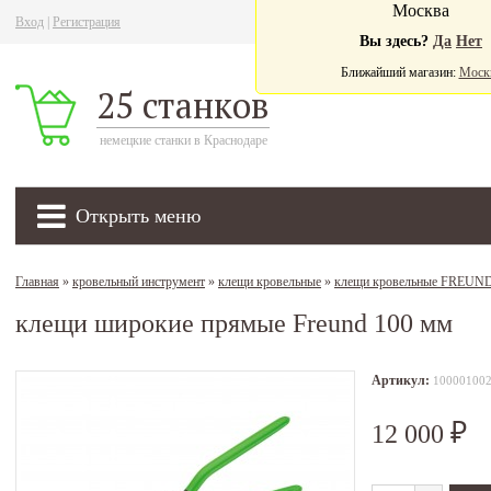
Москва
Вход
|
Регистрация
Ва
Вы здесь?
Да
Нет
Ближайший магазин:
Моск
25 станков
немецкие станки в Краснодаре
Открыть меню
Главная
»
кровельный инструмент
»
клещи кровельные
»
клещи кровельные FREUN
клещи широкие прямые Freund 100 мм
Артикул:
10000100
12 000
₽