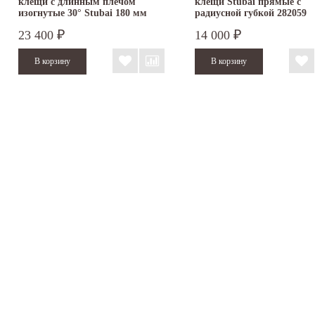
клещи с длинным плечом
клещи Stubai прямые с
изогнутые 30° Stubai 180 мм
радиусной губкой 282059
282358
23 400
14 000
₽
₽