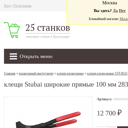
Москва
Вход
|
Регистрация
Ва
Вы здесь?
Да
Нет
Ближайший магазин:
Моск
25 станков
немецкие станки в Краснодаре
Открыть меню
Главная
»
кровельный инструмент
»
клещи кровельные
»
клещи кровельные STUBAI
клещи Stubai широкие прямые 100 мм 28
Артикул:
10000100
12 700
₽