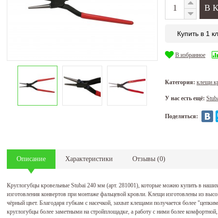
Купить в 1 к
В избранное
Категория:
клещи к
У нас есть ещё:
Stub
Поделиться:
Описание
Характеристики
Отзывы
(
0
)
Круглогубцы кровельные Stubai 240 мм (арт. 281001), которые можно купить в наших
изготовления конвертов при монтаже фальцевой кровли. Клещи изготовлены из высо
чёрный цвет. Благодаря губкам с насечкой, захват клещами получается более "цепк
круглогубцы более заметными на стройплощадке, а работу с ними более комфортной,