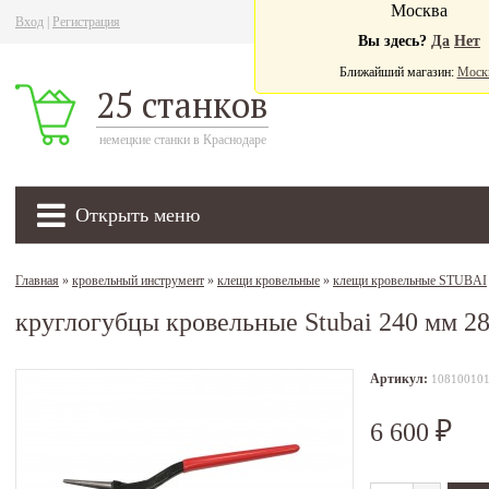
Москва
Вход
|
Регистрация
Ва
Вы здесь?
Да
Нет
Ближайший магазин:
Моск
25 станков
немецкие станки в Краснодаре
Открыть меню
Главная
»
кровельный инструмент
»
клещи кровельные
»
клещи кровельные STUBAI
круглогубцы кровельные Stubai 240 мм 2
Артикул:
10810010
6 600
₽