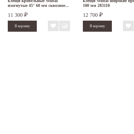
клещи кровельные Stubai
клещи Stubai широкие п
изогнутые 45° 60 мм сквозное...
100 мм 283110
11 300
12 700
₽
₽