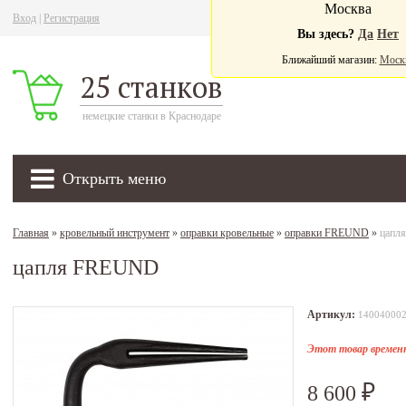
Москва
Вход
|
Регистрация
Ва
Вы здесь?
Да
Нет
Ближайший магазин:
Моск
25 станков
немецкие станки в Краснодаре
Открыть меню
Главная
»
кровельный инструмент
»
оправки кровельные
»
оправки FREUND
»
цапл
цапля FREUND
Артикул:
14004000
Этот товар временн
8 600
₽