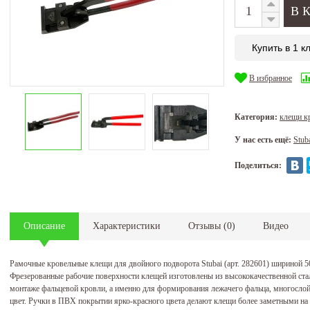
Купить в 1 к
В избранное
Категория:
клещи к
У нас есть ещё:
Stub
Поделиться:
Описание
Характеристики
Отзывы
(
0
)
Видео
Рамочные кровельные клещи для двойного подворота Stubai (арт. 282601) шириной 
Фрезерованные рабочие поверхности клещей изготовлены из высококачественной ст
монтаже фальцевой кровли, а именно для формирования лежачего фальца, многосло
цвет. Ручки в ПВХ покрытии ярко-красного цвета делают клещи более заметными на 