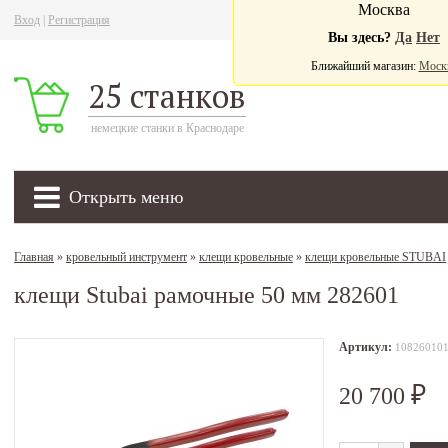
Москва
Вход
|
Регистрация
Ва
Вы здесь?
Да
Нет
Ближайший магазин:
Моск
25 станков
немецкие станки в Краснодаре
Открыть меню
Главная
»
кровельный инструмент
»
клещи кровельные
»
клещи кровельные STUBAI
клещи Stubai рамочные 50 мм 282601
Артикул:
10826010
20 700
₽