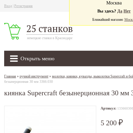
Москва
Вход
|
Регистрация
Ва
Вы здесь?
Да
Нет
Ближайший магазин:
Моск
25 станков
немецкие станки в Краснодаре
Открыть меню
Главная
»
ручной инструмент
»
молотки, киянки, кувалды, выколотки Supercraft и бо
безынерционная 30 мм 3366.030
киянка Supercraft безынерционная 30 мм 
Артикул:
13366030
5 200
₽