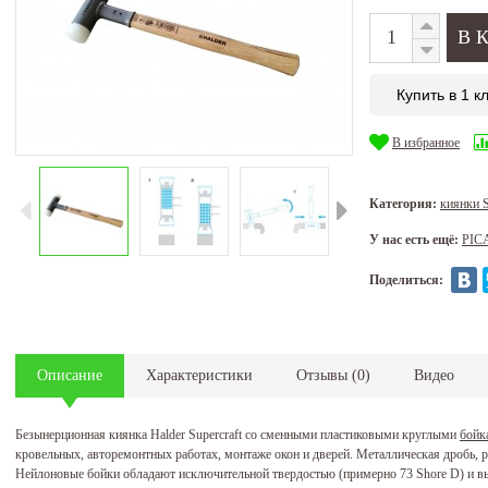
Купить в 1 к
В избранное
Категория:
киянки S
У нас есть ещё:
PIC
Поделиться:
Описание
Характеристики
Отзывы
(
0
)
Видео
Безынерционная киянка Halder Supercraft со сменными пластиковыми круглыми
бойк
кровельных, авторемонтных работах, монтаже окон и дверей. Металлическая дробь, р
Нейлоновые бойки обладают исключительной твердостью (примерно 73 Shore D) и в