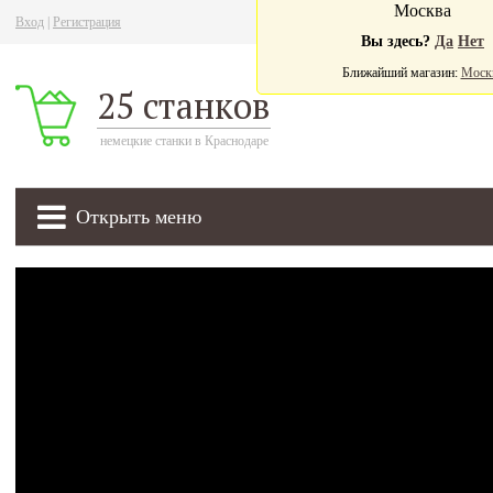
Москва
Вход
|
Регистрация
Ва
Вы здесь?
Да
Нет
Ближайший магазин:
Моск
25 станков
немецкие станки в Краснодаре
Открыть меню