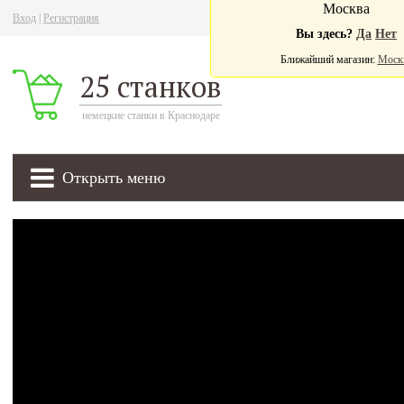
Москва
Вход
|
Регистрация
Ва
Вы здесь?
Да
Нет
Ближайший магазин:
Моск
25 станков
немецкие станки в Краснодаре
Открыть меню