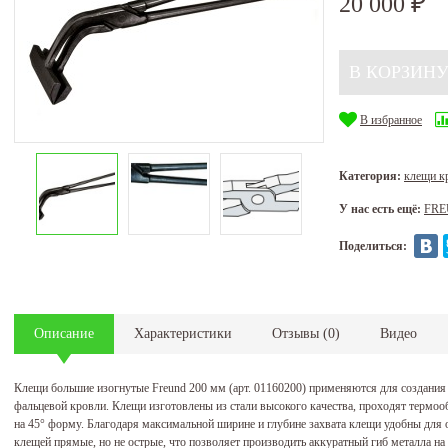
20 000
₽
В избранное
Категория:
клещи 
У нас есть ещё:
FR
Поделиться:
Описание
Характеристики
Отзывы
(
0
)
Видео
Клещи большие изогнутые Freund 200 мм (арт. 01160200) применяются для создани
фальцевой кровли. Клещи изготовлены из стали высокого качества, проходят термо
на 45° форму. Благодаря максимальной ширине и глубине захвата клещи удобны для
клещей прямые, но не острые, что позволяет производить аккуратный гиб металла на 