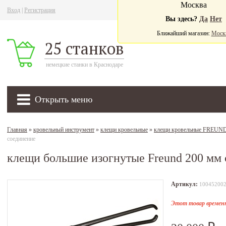
Москва
Вход
|
Регистрация
Ва
Вы здесь?
Да
Нет
Ближайший магазин:
Моск
25 станков
немецкие станки в Краснодаре
Открыть меню
Главная
»
кровельный инструмент
»
клещи кровельные
»
клещи кровельные FREUN
соединение
клещи большие изогнутые Freund 200 мм 
Артикул:
10045200
Этот товар временн