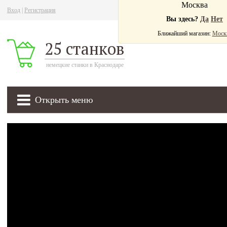
Москва
Вход
|
Регистрация
Ва
Вы здесь?
Да
Нет
Ближайший магазин:
Моск
25 станков
немецкие станки в Краснодаре
Открыть меню