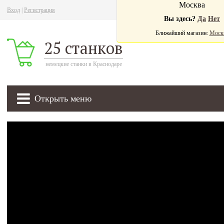
Москва
Вход
|
Регистрация
Ва
Вы здесь?
Да
Нет
Ближайший магазин:
Моск
25 станков
немецкие станки в Краснодаре
Открыть меню