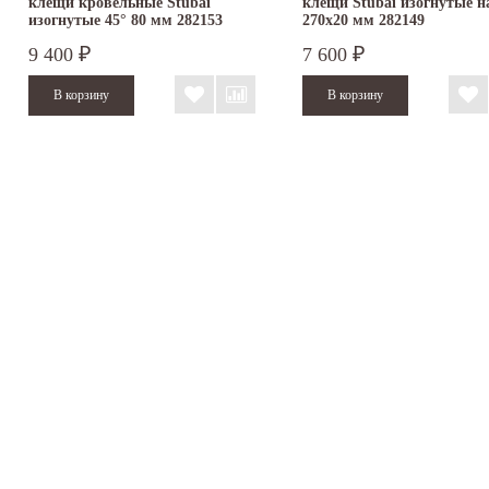
клещи кровельные Stubai
клещи Stubai изогнутые н
изогнутые 45° 80 мм 282153
270х20 мм 282149
9 400
7 600
₽
₽