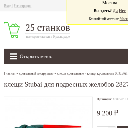
Москва
Вход
|
Регистрация
Ва
Вы здесь?
Да
Нет
Ближайший магазин:
Моск
25 станков
немецкие станки в Краснодаре
Открыть меню
Главная
»
кровельный инструмент
»
клещи кровельные
»
клещи кровельные STUBAI
клещи Stubai для подвесных желобов 282
Артикул:
10827010
9 200
₽