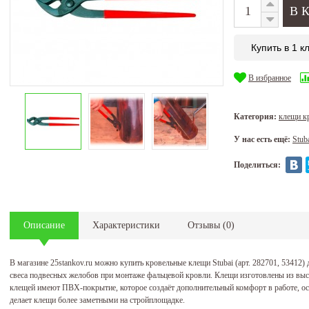
Купить в 1 к
В избранное
Категория:
клещи к
У нас есть ещё:
Stub
Поделиться:
Описание
Характеристики
Отзывы
(
0
)
В магазине 25stankov.ru можно купить кровельные клещи Stubai (арт. 282701, 53412
свеса подвесных желобов при монтаже фальцевой кровли. Клещи изготовлены из выс
клещей имеют ПВХ-покрытие, которое создаёт дополнительный комфорт в работе, ос
делает клещи более заметными на стройплощадке.