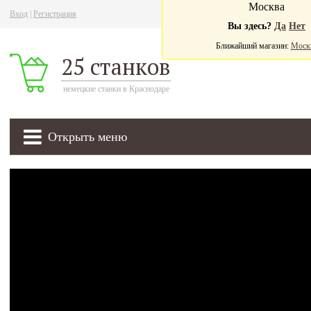
Москва
Вход
|
Регистрация
Ва
Вы здесь?
Да
Нет
Ближайший магазин:
Моск
25 станков
немецкие станки в Краснодаре
Открыть меню