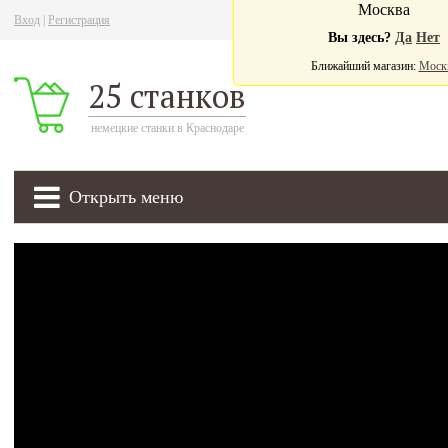
Москва
Вход
|
Регистрация
Ва
Вы здесь?
Да
Нет
Ближайший магазин:
Моск
25 станков
немецкие станки в Краснодаре
Открыть меню