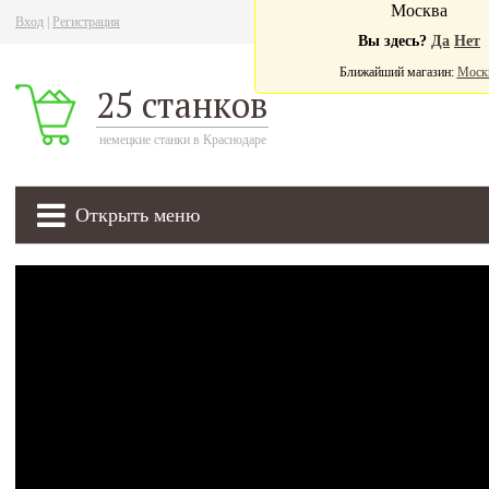
Москва
Вход
|
Регистрация
Ва
Вы здесь?
Да
Нет
Ближайший магазин:
Моск
25 станков
немецкие станки в Краснодаре
Открыть меню