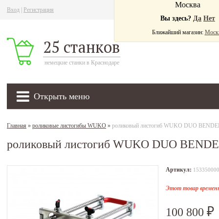
Москва
Вход
|
Регистрация
Ва
Вы здесь?
Да
Нет
Ближайший магазин:
Моск
25 станков
немецкие станки в Краснодаре
Открыть меню
Главная
»
роликовые листогибы WUKO
»
роликовый листогиб WUKO DUO BENDE
роликовый листогиб WUKO DUO BENDE
Артикул:
15335000
Этот товар временн
100 800
₽