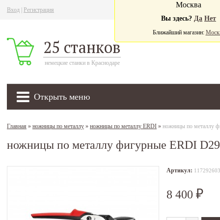
Москва
Вход
|
Регистрация
Ва
Вы здесь?
Да
Нет
Ближайший магазин:
Моск
25 станков
немецкие станки в Краснодаре
Открыть меню
Главная
»
ножницы по металлу
»
ножницы по металлу ERDI
»
ножницы по металлу 
ножницы по металлу фигурные ERDI D29
Артикул:
11729260
8 400
₽