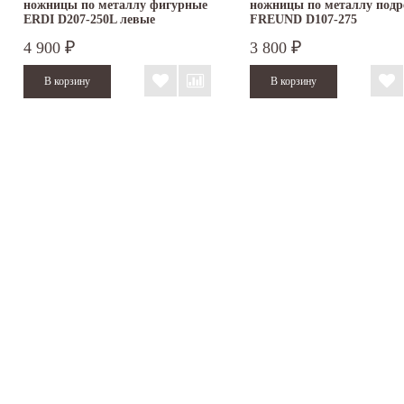
ножницы по металлу фигурные
ножницы по металлу подр
ERDI D207-250L левые
FREUND D107-275
4 900
3 800
₽
₽