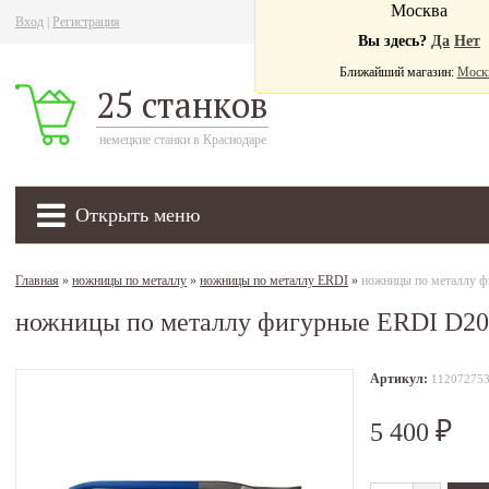
Москва
Вход
|
Регистрация
Ва
Вы здесь?
Да
Нет
Ближайший магазин:
Моск
25 станков
немецкие станки в Краснодаре
Открыть меню
Главная
»
ножницы по металлу
»
ножницы по металлу ERDI
»
ножницы по металлу ф
ножницы по металлу фигурные ERDI D20
Артикул:
11207275
5 400
₽