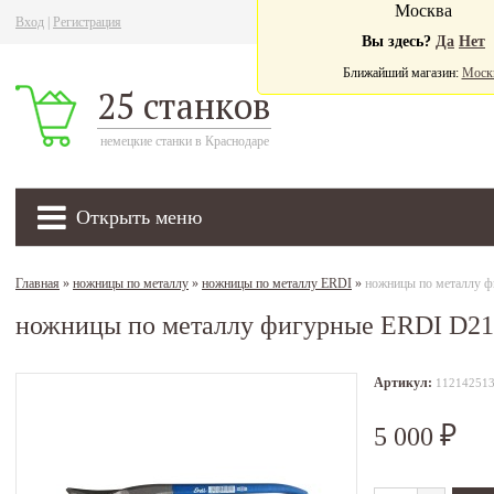
Москва
Вход
|
Регистрация
Ва
Вы здесь?
Да
Нет
Ближайший магазин:
Моск
25 станков
немецкие станки в Краснодаре
Открыть меню
Главная
»
ножницы по металлу
»
ножницы по металлу ERDI
»
ножницы по металлу 
ножницы по металлу фигурные ERDI D21
Артикул:
11214251
5 000
₽