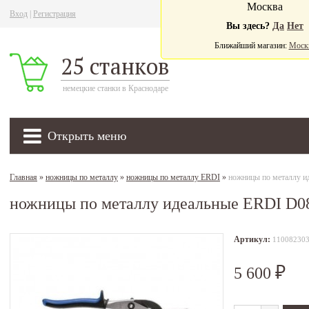
Москва
Вход
|
Регистрация
Ва
Вы здесь?
Да
Нет
Ближайший магазин:
Моск
25 станков
немецкие станки в Краснодаре
Открыть меню
Главная
»
ножницы по металлу
»
ножницы по металлу ERDI
»
ножницы по металлу и
ножницы по металлу идеальные ERDI D0
Артикул:
11008230
5 600
₽