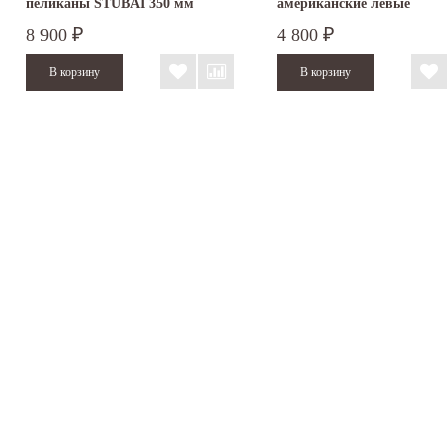
пеликаны STUBAI 350 мм
американские левые
ПВХ...
8 900
4 800
₽
₽