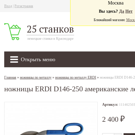
Москва
Вход
|
Регистрация
Ва
Вы здесь?
Да
Нет
Ближайший магазин:
Моск
25 станков
немецкие станки в Краснодаре
Открыть меню
Главная
»
ножницы по металлу
»
ножницы по металлу ERDI
»
ножницы ERDI D146-25
ножницы ERDI D146-250 американские л
Артикул:
11146250
2 400
₽