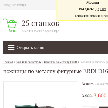
Москва
Вход
|
Регистрация
Ва
Вы здесь?
Да
Нет
Ближайший магазин:
Моск
25 станков
немецкие станки в Краснодаре
Открыть меню
Главная
»
ножницы по металлу
»
ножницы по металлу ERDI
»
ножницы по металлу 
ножницы по металлу фигурные ERDI D16
Артикул:
11016240
3 600
3 900