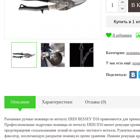
Купить в 1 к
В избранное
Категория:
ножницы
У нас есть ещё:
кров
Поделиться:
Описание
Характеристики
Отзывы
(
0
)
Рычажные ручные ножницы по металлу ERDI BESSEY D16 применяются для прямых и
Профессиональные подрезные ножницы по металлу ERDI D16 имеют режущие кромки 
предотвращения соскальзывания лезвий по кромке листового металла. Рукоятки нож
фиксатор, исключающую раскрытие ножниц во время хранения. Нижняя режущая к