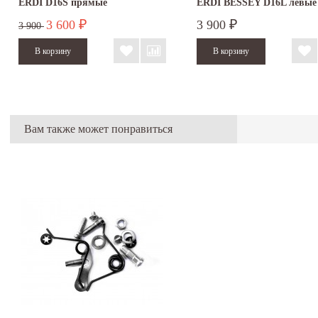
ERDI D16S прямые
ERDI BESSEY D16L левые
3 600
3 900
₽
₽
3 900
Вам также может понравиться