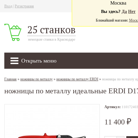
Москва
Вход
|
Регистрация
Ва
Вы здесь?
Да
Нет
Ближайший магазин:
Моск
25 станков
немецкие станки в Краснодаре
Открыть меню
Главная
»
ножницы по металлу
»
ножницы по металлу ERDI
»
ножницы по металлу 
ножницы по металлу идеальные ERDI D1
Артикул:
11017240
11 400
₽