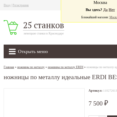
Москва
Вход
|
Регистрация
Ва
Вы здесь?
Да
Нет
Ближайший магазин:
Моск
25 станков
немецкие станки в Краснодаре
Открыть меню
Главная
»
ножницы по металлу
»
ножницы по металлу ERDI
»
ножницы по металлу 
ножницы по металлу идеальные ERDI B
Артикул:
11027261
7 500
₽