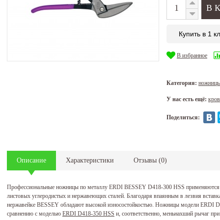
Купить в 1 к
В избранное
Категория:
ножницы
У нас есть ещё:
кров
Поделиться:
Описание
Характеристики
Отзывы
(
0
)
Профессиональные ножницы по металлу ERDI BESSEY D418-300 HSS применяются 
листовых углеродистых и нержавеющих сталей. Благодаря впаянным в лезвия встав
нержавейке BESSEY обладают высокой износостойкостью. Ножницы модели ERDI D4
сравнению с моделью
ERDI D418-350 HSS
и, соответственно, меньнахший рычаг пр