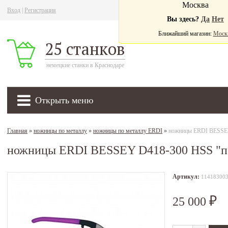
Москва
Вход
|
Регистрация
Ва
Вы здесь?
Да
Нет
Ближайший магазин:
Моск
25 станков
немецкие станки в Краснодаре
Открыть меню
Главная
»
ножницы по металлу
»
ножницы по металлу ERDI
»
ножницы ERDI BESSEY
ножницы ERDI BESSEY D418-300 HSS "п
Артикул:
11418300
25 000
₽