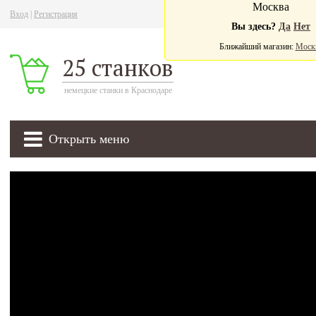
Москва
Вход
|
Регистрация
Ва
Вы здесь?
Да
Нет
Ближайший магазин:
Моск
25 станков
немецкие станки в Краснодаре
Открыть меню