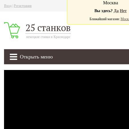
Москва
Вход
|
Регистрация
Ва
Вы здесь?
Да
Нет
Ближайший магазин:
Моск
25 станков
немецкие станки в Краснодаре
Открыть меню