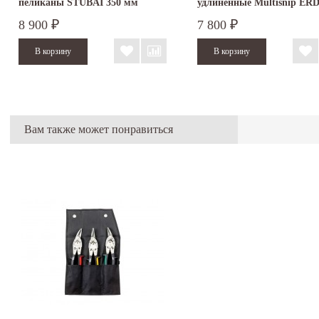
пеликаны STUBAI 350 мм
удлинённые Multisnip ERD
ПВХ...
BESSEY D22A...
8 900
7 800
₽
₽
Вам также может понравиться