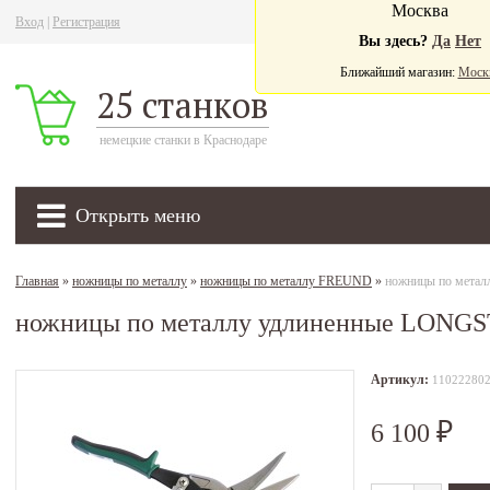
Москва
Вход
|
Регистрация
Ва
Вы здесь?
Да
Нет
Ближайший магазин:
Моск
25 станков
немецкие станки в Краснодаре
Открыть меню
Главная
»
ножницы по металлу
»
ножницы по металлу FREUND
»
ножницы по мета
ножницы по металлу удлиненные LONGS
Артикул:
11022280
6 100
₽