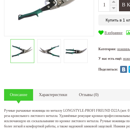
Купить в 1 к
В избранное
Категория:
ножницы
У нас есть ещё:
ножн
Поделиться:
Описание
Характеристики
Отзывы
(
0
)
Ручные рычажные ножницы по металлу LONGSTYLE-PROFI FREUND D22A (аот. 01240
реза кровельного листового металла. Удлинённые режущие кромки профессиональ
исключающую их соскальзывание по кромке листового металла. Ручные ножницы по
более легкой и комфортной работы, а также надежной замковой защелкой. Нижняя