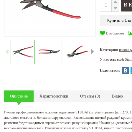
Купить в 1 к
В избранное
Категория:
ножницы
У нас есть ещё:
Stub
Поделиться:
Описание
Характеристики
Отзывы
(
0
)
Видео
Ручные профессиональные ножницы идеальные STUBAI (штубай) правые (арт. 270011
листового металла по большим окружностям. Расположение нижней режущей кромки с
разметки будет находиться справа от верхней режущей кромки. Ножницы идеальные
высококачественной стали. Рукоятки ножниц по металлу STUBAI, имеют пластиково