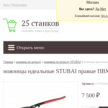
Москва
Вход
|
Регистрация
Ва
Вы здесь?
Да
Нет
Ближайший магазин:
Моск
25 станков
немецкие станки в Краснодаре
Открыть меню
Главная
»
ножницы по металлу
»
ножницы по металлу STUBAI
»
ножницы идеальны
ножницы идеальные STUBAI правые ПВХ
Артикул:
11705280
7 500
₽