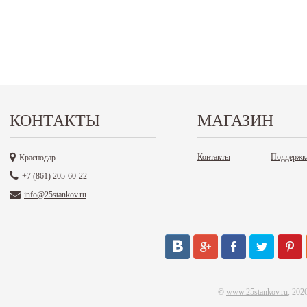
КОНТАКТЫ
МАГАЗИН
Контакты
Поддержк
Краснодар
+7 (861) 205-60-22
info@25stankov.ru
©
www.25stankov.ru
, 202