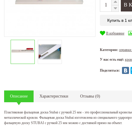
Купить в 1 к
В избранное
Категория:
оправки
У нас есть ещё:
кров
Поделиться:
Описание
Характеристики
Отзывы
(
0
)
Пластиковая фальцевая доска Stubai с ручкой 25 мм - это профессиональный кровел
металлической кровли. Фальцевая доска Stubai изготовлена из специального ударопр
фальцевую доску STUBAI с ручкой 25 мм можно с доставкой прямо на объект.