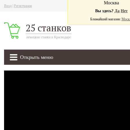
Москва
Вход
|
Регистрация
Ва
Вы здесь?
Да
Нет
Ближайший магазин:
Моск
25 станков
немецкие станки в Краснодаре
Открыть меню