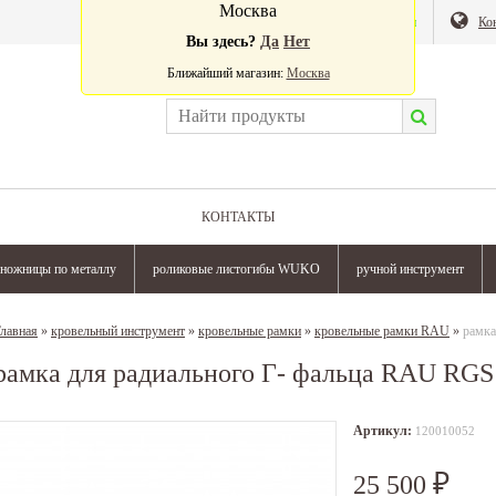
Москва
Валюта:
Магазин
Ко
Вы здесь?
Да
Нет
Ближайший магазин:
Москва
КОНТАКТЫ
ножницы по металлу
роликовые листогибы WUKO
ручной инструмент
лавная
»
кровельный инструмент
»
кровельные рамки
»
кровельные рамки RAU
»
рамка
рамка для радиального Г- фальца RAU RGS
Артикул:
120010052
25 500
₽