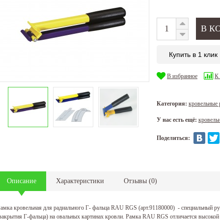
Купить в 1 клик
В избранное
К
Категория:
кровельные
У нас есть ещё:
кровель
Поделиться:
Описание
Характеристики
Отзывы
(
0
)
амка кровельная для радиального Г- фальца RAU RGS (арт.91180000) - специальный р
закрытия Г-фальца) на овальных картинах кровли. Рамка RAU RGS отличается высокой 