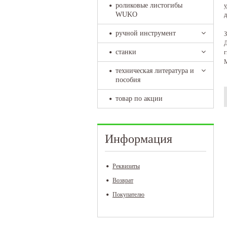
роликовые листогибы
у
WUKO
д
ручной инструмент
З
Д
станки
г
М
техническая литература и
пособия
товар по акции
Информация
Реквизиты
Возврат
Покупателю