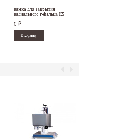
рамка для закрытия
радиального г-фальца К5
DRACO
0
₽