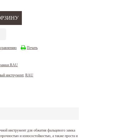
 сравнению
Печать
 рамки RAU
ный инструмент
,
RAU
учной инструмент для обжатия фальцевого замка
прочностью и износостойкостью, а также проста и