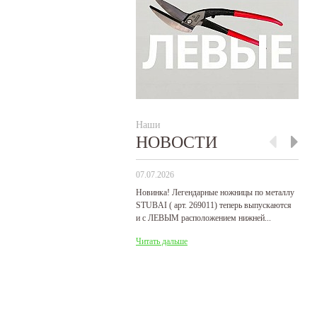
Наши
НОВОСТИ
07.07.2026
29
Новинка! Легендарные ножницы по металлу
Р
STUBAI ( арт. 269011) теперь выпускаются
пр
и с ЛЕВЫМ расположением нижней...
де
Читать дальше
Ч