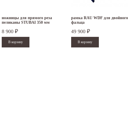
ножницы для прямого реза
рамка RAU WDF для двойного
пеликаны STUBAI 350 мм
фальца
ПВХ...
8 900
49 900
₽
₽
.12.2025
30.04.2025
ежим работы офисов в новогодние
30 апреля - работаем в обычном режиме с
аздники 2025 - 2026 г.: г. Москва: 29, 30
01 по 04 мая - выходные дни с 05 по 07 м
кабря -...
- работаем в обычном режиме с 08 по...
итать дальше
Читать дальше