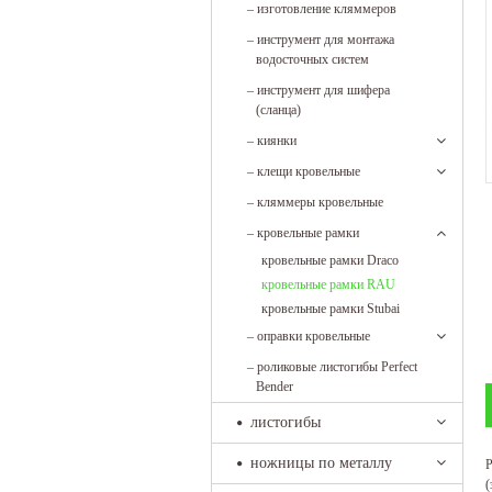
–
изготовление кляммеров
–
инструмент для монтажа
водосточных систем
–
инструмент для шифера
(сланца)
–
киянки
–
клещи кровельные
–
кляммеры кровельные
–
кровельные рамки
кровельные рамки Draco
кровельные рамки RAU
кровельные рамки Stubai
–
оправки кровельные
–
роликовые листогибы Perfect
Bender
листогибы
ножницы по металлу
Р
(