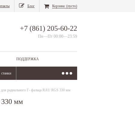
нтакты
Блог
Корзина:
(пусто)
+7 (861) 205-60-22
Пн—Пт 00:00—23:59
ПОДДЕРЖКА
станки
 для радиального Г- фальца RAU RGS 330 мм
 330 мм