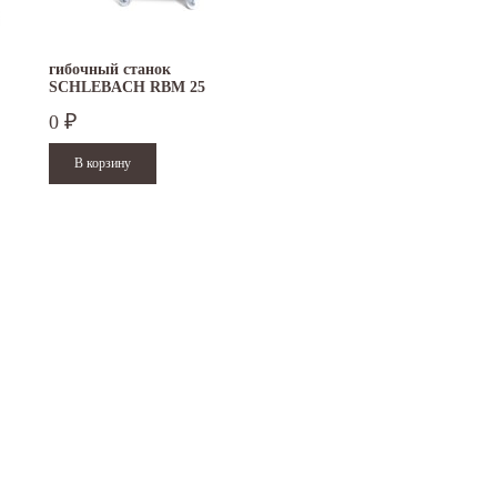
гибочный станок
SCHLEBACH RBM 25
0
₽
15.10.2024
29.12.2023
Приглашаем посетить наш стенд на 30-й
Режим работы офисов в Москве и
ая
Международной промышленной выставке
Петербурге. Москва. 29 декабря 20
"Металл-Экспо'2024", которая пройдет с...
9 до 18 часов; с 30...
Читать дальше
Читать дальше