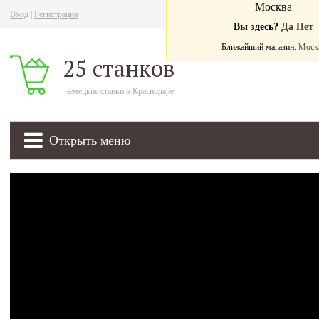
Москва
Вход
|
Регистрация
Ва
Вы здесь?
Да
Нет
Ближайший магазин:
Моск
25 станков
немецкие станки в Краснодаре
Открыть меню