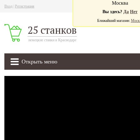
Москва
Вход
|
Регистрация
Ва
Вы здесь?
Да
Нет
Ближайший магазин:
Моск
25 станков
немецкие станки в Краснодаре
Открыть меню