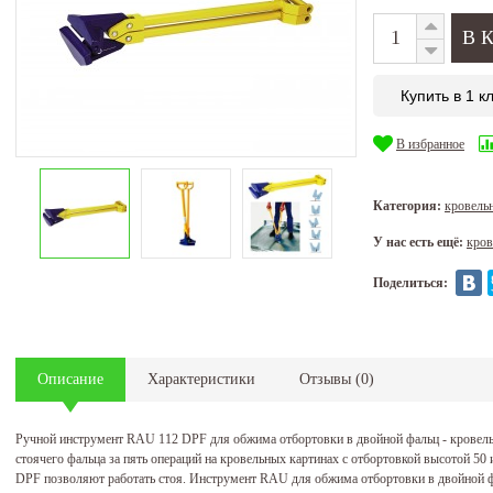
Купить в 1 к
В избранное
Категория:
кровель
У нас есть ещё:
кров
Поделиться:
Описание
Характеристики
Отзывы
(
0
)
Ручной инструмент RAU 112 DPF для обжима отбортовки в двойной фальц - кровел
стоячего фальца за пять операций на кровельных картинах с отбортовкой высотой 5
DPF позволяют работать стоя. Инструмент RAU для обжима отбортовки в двойной ф