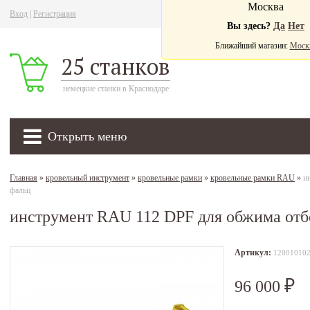
Москва
Вход
|
Регистрация
Ва
Вы здесь?
Да
Нет
Ближайший магазин:
Моск
25 станков
немецкие станки в Краснодаре
Открыть меню
Главная
»
кровельный инструмент
»
кровельные рамки
»
кровельные рамки RAU
»
и
фальц
инструмент RAU 112 DPF для обжима отб
Артикул:
12001010
96 000
₽